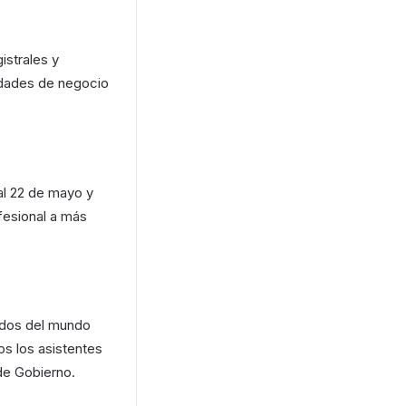
istrales y
idades de negocio
 al 22 de mayo y
fesional a más
nados del mundo
os los asistentes
 de Gobierno.