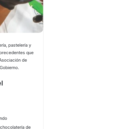
ría, pastelería y
in precedentes que
a Asociación de
 Gobierno.
l
undo
chocolatería de