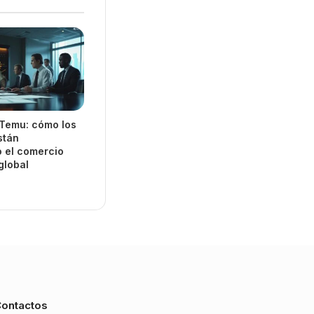
 Temu: cómo los
stán
o el comercio
global
ontactos