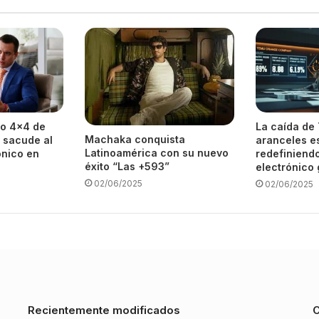
to 4×4 de
La caída de
Machaka conquista
 sacude al
aranceles e
Latinoamérica con su nuevo
ónico en
redefiniend
éxito “Las +593”
electrónico 
02/06/2025
02/06/2025
Recientemente modificados
C