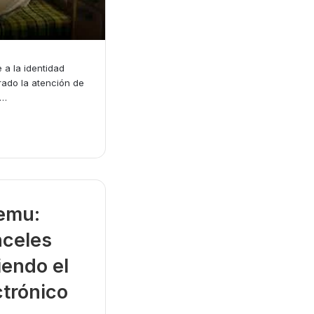
a la identidad
rado la atención de
e…
Temu:
nceles
iendo el
ctrónico