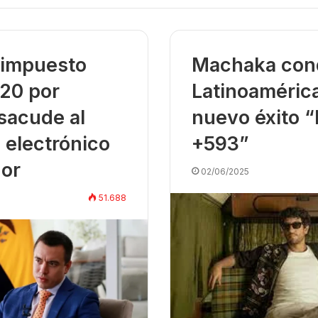
 impuesto
Machaka con
20 por
Latinoaméric
sacude al
nuevo éxito “
 electrónico
+593”
or
02/06/2025
51.688