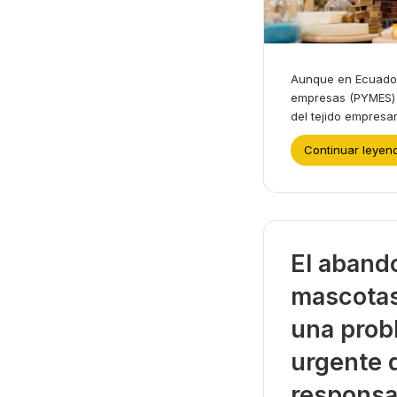
Aunque en Ecuado
empresas (PYMES)
del tejido empresa
Continuar leyen
El aband
mascotas
una prob
urgente 
responsa