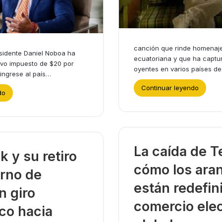
canción que rinde homenaje 
esidente Daniel Noboa ha
ecuatoriana y que ha captu
evo impuesto de $20 por
oyentes en varios países d
ingrese al país…
Continuar leyendo
do
La caída de 
 y su retiro
cómo los ara
erno de
están redefin
n giro
comercio ele
co hacia