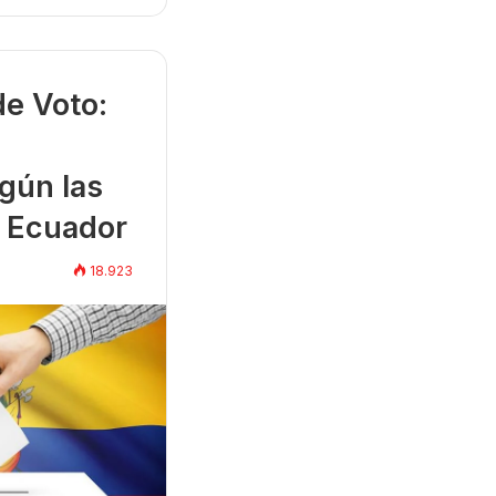
de Voto:
gún las
 Ecuador
18.923