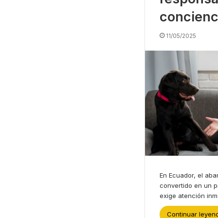
concienc
11/05/2025
En Ecuador, el ab
convertido en un 
exige atención in
Continuar leyen