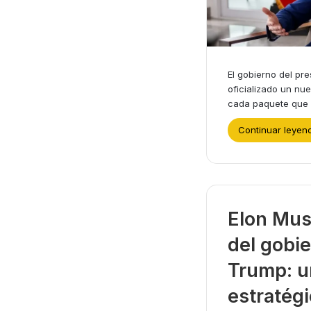
El gobierno del pr
oficializado un nu
cada paquete que 
Continuar leyen
Elon Musk
del gobi
Trump: u
estratégi