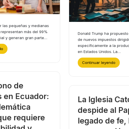
r las pequeñas y medianas
 representan más del 99%
Donald Trump ha propuesto 
rial y generan gran parte…
de nuevos impuestos dirigid
específicamente a la produc
do
en Estados Unidos. La…
Continuar leyendo
ono de
 en Ecuador:
La Iglesia Cat
lemática
despide al Pa
que requiere
legado de fe,
bilidad y