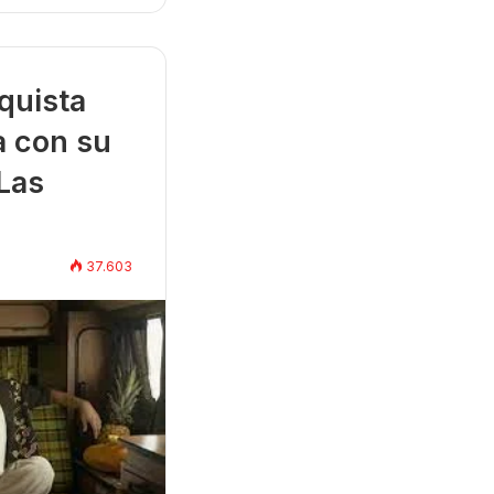
quista
a con su
Las
37.603