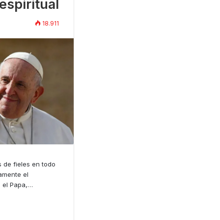
espiritual
18.911
s de fieles en todo
amente el
d el Papa,…