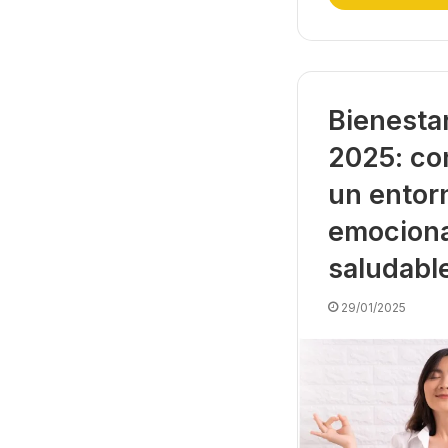
Bienestar
2025: co
un entor
emocion
saludabl
29/01/2025