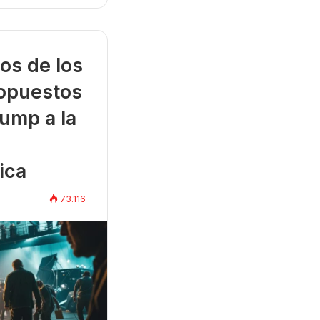
os de los
opuestos
ump a la
ica
73.116