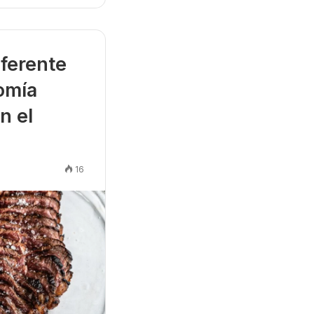
eferente
omía
n el
16