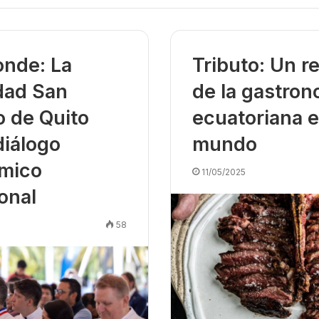
nde: La
Tributo: Un r
dad San
de la gastron
o de Quito
ecuatoriana e
 diálogo
mundo
mico
11/05/2025
onal
58