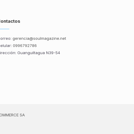
ontactos
orreo:
gerencia@soulmagazine.net
elular:
0996792786
irección: Guanguiltagua N39-54
OMMERCE SA